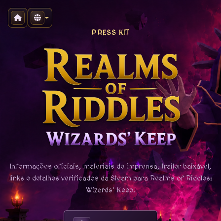
PRESS KIT
Informações oficiais, materiais de imprensa, trailer baixável,
links e detalhes verificados da Steam para Realms of Riddles:
Wizards' Keep.